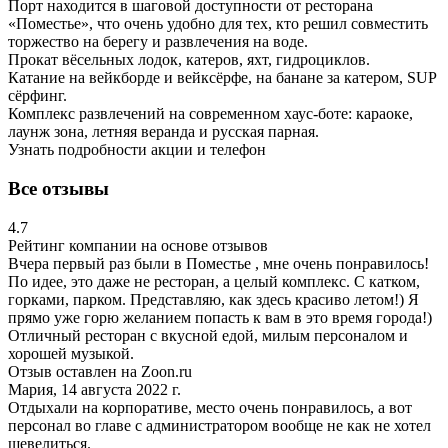
Порт находится в шаговой доступности от ресторана
«Поместье», что очень удобно для тех, кто решил совместить
торжество на берегу и развлечения на воде.
Прокат вёсельных лодок, катеров, яхт, гидроциклов.
Катание на вейкборде и вейксёрфе, на банане за катером, SUP
сёрфинг.
Комплекс развлечений на современном хаус-боте: караоке,
лаунж зона, летняя веранда и русская парная.
Узнать подробности акции и телефон
Все отзывы
4.7
Рейтинг компании на основе отзывов
Вчера первый раз были в Поместье , мне очень понравилось!
По идее, это даже не ресторан, а целый комплекс. С катком,
горками, парком. Представляю, как здесь красиво летом!) Я
прямо уже горю желанием попасть к вам в это время города!)
Отличный ресторан с вкусной едой, милым персоналом и
хорошей музыкой.
Отзыв оставлен на Zoon.ru
Мария, 14 августа 2022 г.
Отдыхали на корпоративе, место очень понравилось, а вот
персонал во главе с администратором вообще не как не хотел
шевелиться.