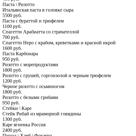
Паста \ Ризотто
Итальянская паста в головке сыра
5500 руб.
Паста с бураттой и трюфелем
1100 руб.
Спагетти Арабиатта со страчателлой
700 руб.
Спагетти Неро с крабом, креветками и красной икрой
1600 руб.
Паста Карбонара
950 руб.
Ризотто с морепродуктами
1800 руб.
Ризотто с грушей, горгонзолой и черным трюфелем
1200 руб.
Черное ризотто с осьминогом
1800 руб.
Ризотто с белыми грибами
950 руб.
Стейки \ Каре
Стейк Рибай из мраморной говядины
1300 руб.
Каре ягненка Россия
2400 руб.
Пицца \ Хлеб \ Фокачча