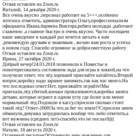
Отзыв оставлен на Zoon.ru
Виталий, 14 декабря 2020 г.
Все очень вкусно ,персонал работает на 5+++,особенно
хотелось отметить, администратора Ольгу,профессионализм
официанта Ивана,бармена Виктора,ребята молодцы ,работают
слаженно ,а главное быстро и очень вкусно. Часто посещаем
ваше заведение и каждый раз хочется заехать к вам
,рекомендую друзьям и знакомым , желаю вам роста и успеха
в новом году. Спасибо огромное за добросовестную работу
Отзыв оставлен на Zoon.ru
Ирина, 27 октября 2020 г.
Добрый вечер!24.03.2018 позвонили в Поместье и
поинтересовались состоянием льда для игры в хоккей,на что
получили ответ, что лёд хороший приелайте катайтесь.Второй
вопрос,коробку надо заранее занимать,так как нас много.На
что последовал ответ:Нет, приезжайте играйте!Мы
приехали,лёд убитый,коньки проваливаются,коробка занята
детьми, которые играют в одном углу где более или менее
нормальный лёд.Подошли в кассу,спросили сколько стоит
такой лёд? Ответ-2000!За что,за бег по земле!?Спросили зачем
обманули,девушка затруднилась вообще что либо ответить,а
вот мужчина (средних лет)-спасибо,что не послал!((((
Отзыв оставлен на Zoon.ru
Натали, 18 августа 2020 г.
Отличный ресторан!Устраивали день рождение для