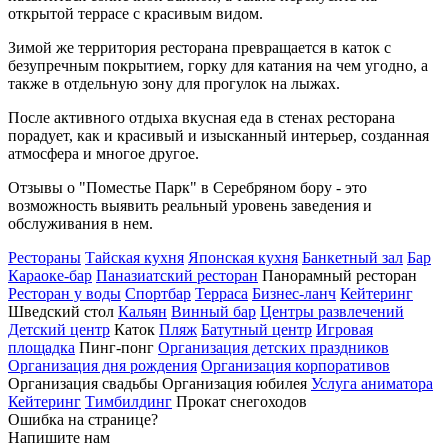
открытой террасе с красивым видом.
Зимой же территория ресторана превращается в каток с
безупречным покрытием, горку для катания на чем угодно, а
также в отдельную зону для прогулок на лыжах.
После активного отдыха вкусная еда в стенах ресторана
порадует, как и красивый и изысканный интерьер, созданная
атмосфера и многое другое.
Отзывы о "Поместье Парк" в Серебряном бору - это
возможность выявить реальный уровень заведения и
обслуживания в нем.
Рестораны
Тайская кухня
Японская кухня
Банкетный зал
Бар
Караоке-бар
Паназиатский ресторан
Панорамный ресторан
Ресторан у воды
Спортбар
Терраса
Бизнес-ланч
Кейтеринг
Шведский стол
Кальян
Винный бар
Центры развлечений
Детский центр
Каток
Пляж
Батутный центр
Игровая
площадка
Пинг-понг
Организация детских праздников
Организация дня рождения
Организация корпоративов
Организация свадьбы
Организация юбилея
Услуга аниматора
Кейтеринг
Тимбилдинг
Прокат снегоходов
Ошибка на странице?
Напишите нам